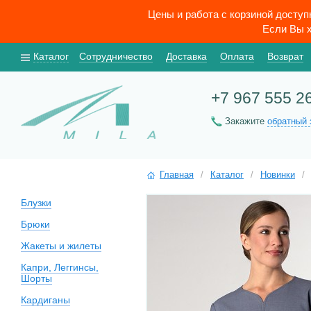
Цены и работа с корзиной досту
Если Вы х
Каталог
Сотрудничество
Доставка
Оплата
Возврат
+7 967 555 2
Закажите
обратный 
Главная
/
Каталог
/
Новинки
/
Блузки
Брюки
Жакеты и жилеты
Капри, Леггинсы,
Шорты
Кардиганы