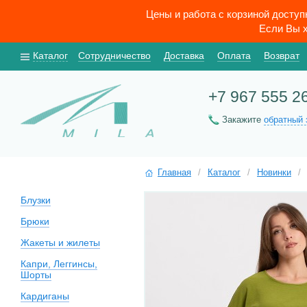
Цены и работа с корзиной досту
Если Вы х
Каталог
Сотрудничество
Доставка
Оплата
Возврат
+7 967 555 2
Закажите
обратный 
Главная
/
Каталог
/
Новинки
/
Блузки
Брюки
Жакеты и жилеты
Капри, Леггинсы,
Шорты
Кардиганы