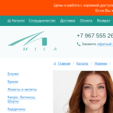
Цены и работа с корзиной досту
Если Вы х
Каталог
Сотрудничество
Доставка
Оплата
Возврат
+7 967 555 2
Закажите
обратный 
Главная
/
Каталог
/
Новинки
/
Блузки
Брюки
Жакеты и жилеты
Капри, Леггинсы,
Шорты
Кардиганы