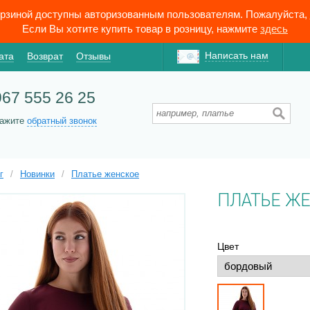
орзиной доступны авторизованным пользователям. Пожалуйста,
Если Вы хотите купить товар в розницу, нажмите
здесь
Написать нам
ата
Возврат
Отзывы
967 555 26 25
кажите
обратный звонок
г
/
Новинки
/
Платье женское
ПЛАТЬЕ Ж
Цвет