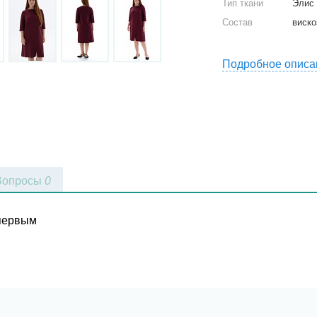
Тип ткани
Элис
Состав
виско
Подробное описа
Вопросы
0
 первым