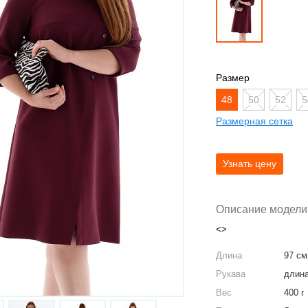
Размер
48
50
52
5
Размерная сетка
Описание модели
<>
Длина
97 см
Рукава
длина
Вес
400 г