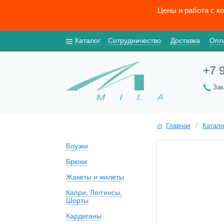
Цены и работа с к
Каталог
Сотрудничество
Доставка
Опл
+7 
За
Главная
/
Катало
Блузки
Брюки
Жакеты и жилеты
Капри, Леггинсы,
Шорты
Кардиганы