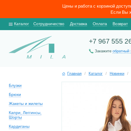
Цены и работа с корзиной досту
Если Вы х
Каталог
Сотрудничество
Доставка
Оплата
Возврат
+7 967 555 2
Закажите
обратный 
Главная
/
Каталог
/
Новинки
/
Блузки
Брюки
Жакеты и жилеты
Капри, Леггинсы,
Шорты
Кардиганы