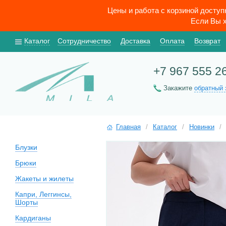
Цены и работа с корзиной досту
Если Вы х
Каталог
Сотрудничество
Доставка
Оплата
Возврат
+7 967 555 2
Закажите
обратный 
Главная
/
Каталог
/
Новинки
/
Блузки
Брюки
Жакеты и жилеты
Капри, Леггинсы,
Шорты
Кардиганы