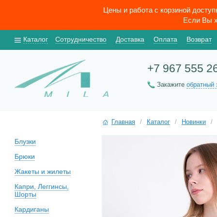
Цены и работа с корзиной досту
Если Вы х
Каталог
Сотрудничество
Доставка
Оплата
Возврат
+7 967 555 2
Закажите
обратный 
Главная
/
Каталог
/
Новинки
/
Блузки
Брюки
Жакеты и жилеты
Капри, Леггинсы,
Шорты
Кардиганы