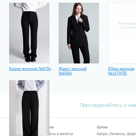
Брюки женские №678з
Жакет женский
Юбка женская
№659А
№147АПБ
Присоединяйтесь к на
Блузки
Брюки
↑ Вверх
Жакеты и жилеты
Капри, Леггинсы, Шор