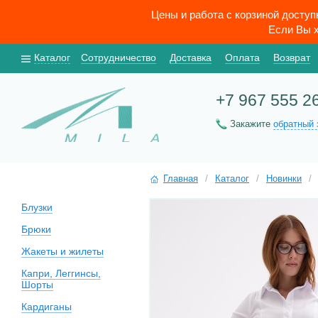
Цены и работа с корзиной досту
Если Вы х
Каталог
Сотрудничество
Доставка
Оплата
Возврат
+7 967 555 2
Закажите
обратный 
Главная
/
Каталог
/
Новинки
/
Блузки
Брюки
Жакеты и жилеты
Капри, Леггинсы,
Шорты
Кардиганы