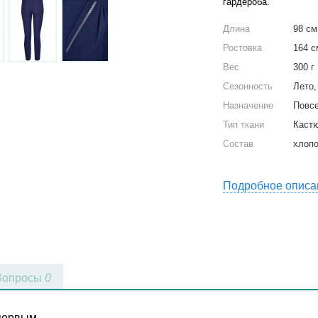
гардероба.
Длина
98 см
Ростовка
164 с
Вес
300 г
Cезонность
Лето,
Назначение
Повс
Тип ткани
Каст
Состав
хлопо
Подробное описа
Вопросы
0
 первым