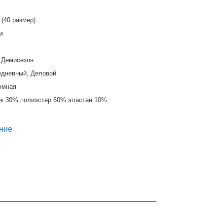
 (40 размер)
м
 Демисезон
едневный, Деловой
юмная
к 30% полиэстер 60% эластан 10%
ние