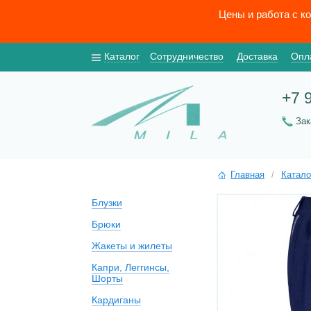
Цены и работа с к
Каталог
Сотрудничество
Доставка
Опл
+7 
За
Главная
/
Катало
Блузки
Брюки
Жакеты и жилеты
Капри, Леггинсы,
Шорты
Кардиганы