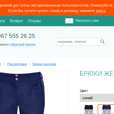
орзиной доступны авторизованным пользователям. Пожалуйста,
Если Вы хотите купить товар в розницу, нажмите
здесь
Написать нам
ата
Возврат
Отзывы
967 555 26 25
кажите
обратный звонок
г
/
Распродажа
/
Брюки женские
БРЮКИ ЖЕ
Цвет