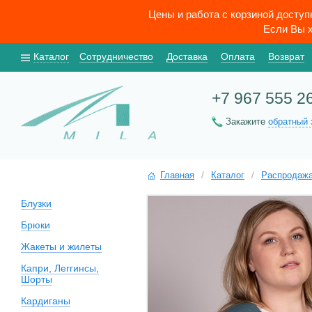
Цены и работа с корзиной досту
Если Вы х
Каталог
Сотрудничество
Доставка
Оплата
Возврат
+7 967 555 2
Закажите
обратный 
Главная
/
Каталог
/
Распродаж
Блузки
Брюки
Жакеты и жилеты
Капри, Леггинсы,
Шорты
Кардиганы