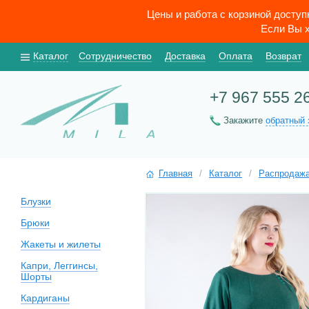
Цены и работа с корзиной досту
Если Вы х
Каталог
Сотрудничество
Доставка
Оплата
Возврат
+7 967 555 2
Закажите
обратный 
Главная
/
Каталог
/
Распродаж
Блузки
Брюки
Жакеты и жилеты
Капри, Леггинсы,
Шорты
Кардиганы