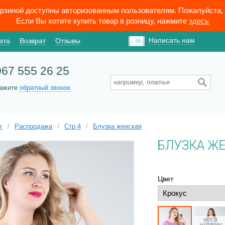
орзиной доступны авторизованным пользователям. Пожалуйста,
Если Вы хотите купить товар в розницу, нажмите
здесь
Написать нам
ата
Возврат
Отзывы
967 555 26 25
кажите
обратный звонок
г
/
Распродажа
/
Стр 4
/
Блузка женская
БЛУЗКА Ж
Цвет