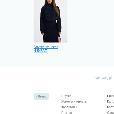
Блузка женская
№543АП
Присоедин
Блузки
Брю
↑ Вверх
Жакеты и жилеты
Капр
Кардиганы
Кос
Платья
Сар