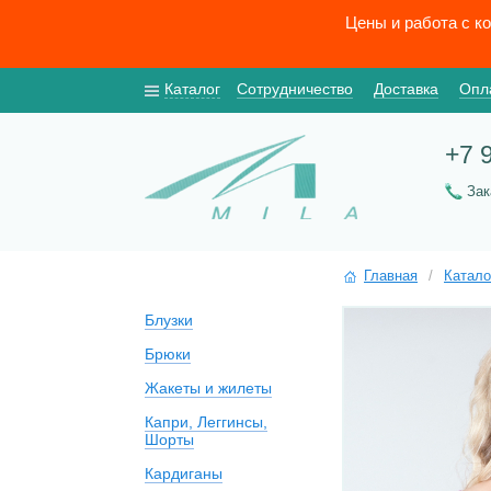
Цены и работа с к
Каталог
Сотрудничество
Доставка
Опл
+7 
За
Главная
/
Катало
Блузки
Брюки
Жакеты и жилеты
Капри, Леггинсы,
Шорты
Кардиганы