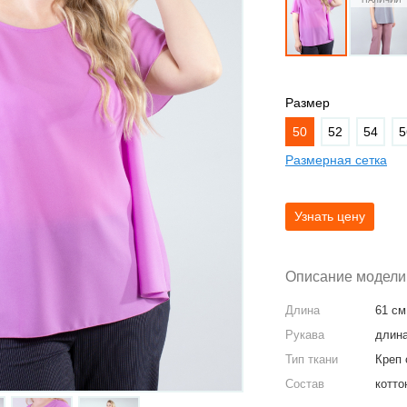
Размер
50
52
54
5
Размерная сетка
Описание модели
Длина
61 см
Рукава
длина
Тип ткани
Креп 
Состав
котто