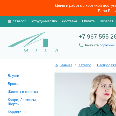
Цены и работа с корзиной досту
Если Вы х
Каталог
Сотрудничество
Доставка
Оплата
Возврат
+7 967 555 2
Закажите
обратный 
Главная
/
Каталог
/
Распродаж
Блузки
Брюки
Жакеты и жилеты
Капри, Леггинсы,
Шорты
Кардиганы