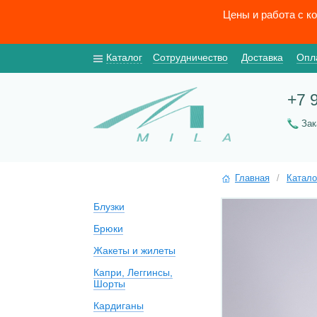
Цены и работа с к
Каталог
Сотрудничество
Доставка
Опл
+7 
За
Главная
/
Катало
Блузки
Брюки
Жакеты и жилеты
Капри, Леггинсы,
Шорты
Кардиганы