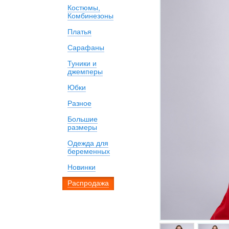
Костюмы,
Комбинезоны
Платья
Сарафаны
Туники и
джемперы
Юбки
Разное
Большие
размеры
Одежда для
беременных
Новинки
Распродажа