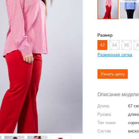
Размер
42
44
46
4
Размерная сетка
Описание модели
Длина
67 см
Рукава
длина
Тип ткани
сороч
Состав
виско