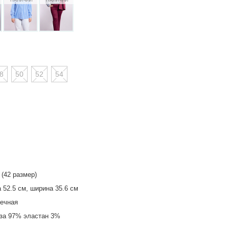
8
50
52
54
 (42 размер)
 52.5 см, ширина 35.6 см
ечная
за 97% эластан 3%