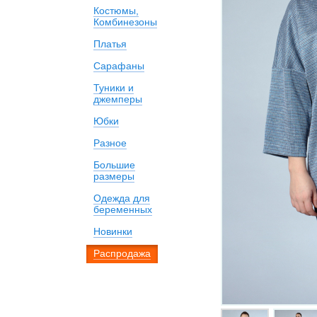
Костюмы,
Комбинезоны
Платья
Сарафаны
Туники и
джемперы
Юбки
Разное
Большие
размеры
Одежда для
беременных
Новинки
Распродажа