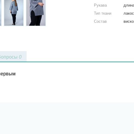
Рукава
длина
Тип ткани
лакос
Состав
виско
Вопросы
0
 первым