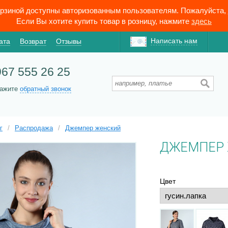
орзиной доступны авторизованным пользователям. Пожалуйста,
Если Вы хотите купить товар в розницу, нажмите
здесь
Написать нам
ата
Возврат
Отзывы
967 555 26 25
кажите
обратный звонок
г
/
Распродажа
/
Джемпер женский
ДЖЕМПЕР
Цвет