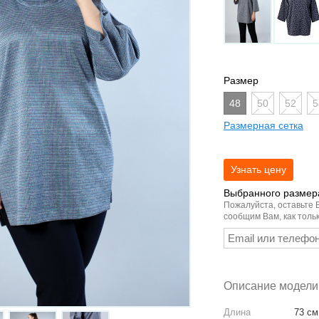
Размер
48
50
52
5
Размерная сетка
Выбранного размера
Пожалуйста, оставьте 
сообщим Вам, как тольк
Описание модели
Длина
73 см