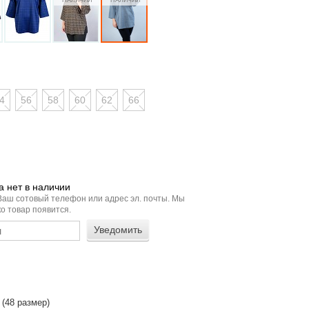
4
56
58
60
62
66
 нет в наличии
Ваш сотовый телефон или адрес эл. почты. Мы
о товар появится.
 (48 размер)