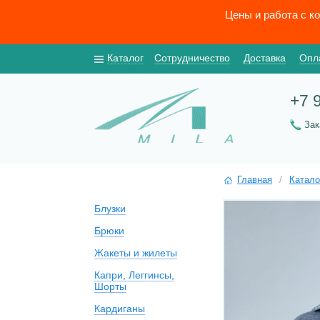
Цены и работа с к
Каталог
Сотрудничество
Доставка
Опл
+7 
За
Главная
/
Катало
Блузки
Брюки
Жакеты и жилеты
Капри, Леггинсы,
Шорты
Кардиганы