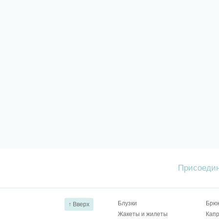
Присоедин
Блузки
Брю
↑ Вверх
Жакеты и жилеты
Капр