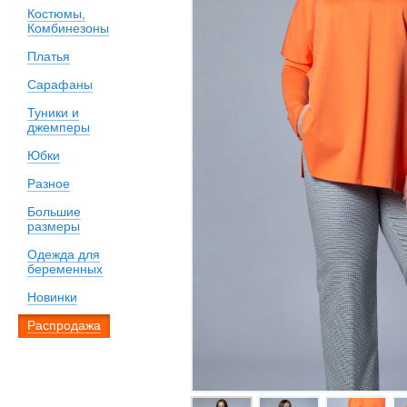
Костюмы,
Комбинезоны
Платья
Сарафаны
Туники и
джемперы
Юбки
Разное
Большие
размеры
Одежда для
беременных
Новинки
Распродажа