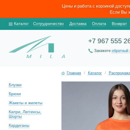
Цены и работа с корзиной досту
Если Вы х
Каталог
Сотрудничество
Доставка
Оплата
Возврат
+7 967 555 2
Закажите
обратный 
Главная
/
Каталог
/
Распродаж
Блузки
Брюки
Жакеты и жилеты
Капри, Леггинсы,
Шорты
Кардиганы