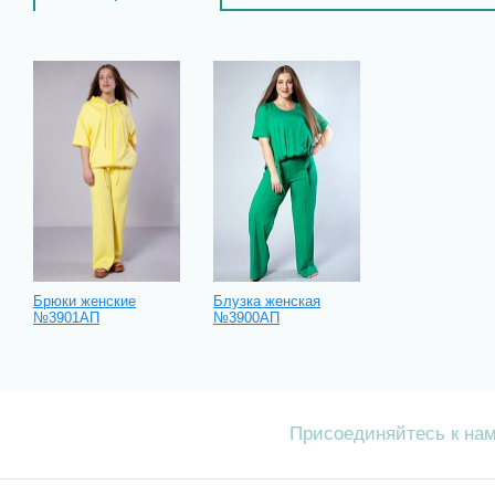
Брюки женские
Блузка женская
№3901АП
№3900АП
Присоединяйтесь к на