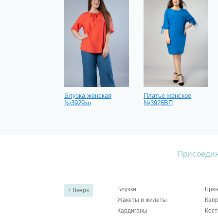
Блузка женская
Платье женское
№3929зп
№3926ВП
Присоедин
Блузки
Брю
↑ Вверх
Жакеты и жилеты
Капр
Кардиганы
Кос