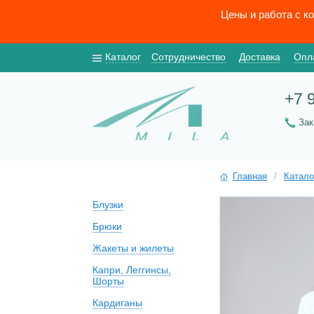
Цены и работа с к
Каталог
Сотрудничество
Доставка
Опл
+7 
За
Главная
/
Катало
Блузки
Брюки
Жакеты и жилеты
Капри, Леггинсы,
Шорты
Кардиганы