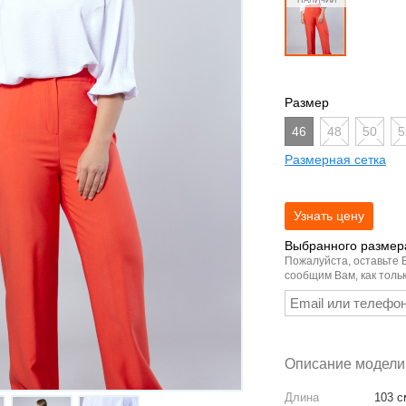
Размер
46
48
50
5
Размерная сетка
Выбранного размера
Пожалуйста, оставьте 
сообщим Вам, как тольк
Описание модели
Длина
103 с