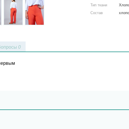
Тип ткани
Хлоп
Состав
хлопо
Вопросы
0
 первым