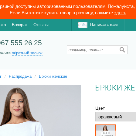
орзиной доступны авторизованным пользователям. Пожалуйста,
Если Вы хотите купить товар в розницу, нажмите
здесь
Написать нам
ата
Возврат
Отзывы
967 555 26 25
кажите
обратный звонок
г
/
Распродажа
/
Брюки женские
БРЮКИ ЖЕ
Цвет