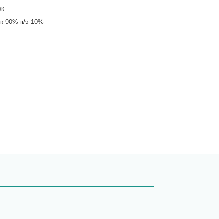
ок
к 90% п/э 10%