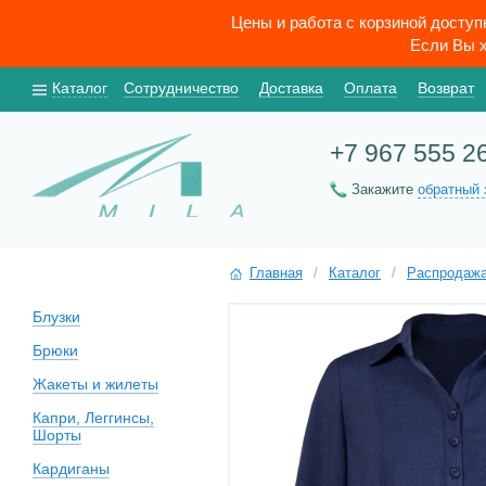
Цены и работа с корзиной досту
Если Вы х
Каталог
Сотрудничество
Доставка
Оплата
Возврат
+7 967 555 2
Закажите
обратный 
Главная
/
Каталог
/
Распродаж
Блузки
Брюки
Жакеты и жилеты
Капри, Леггинсы,
Шорты
Кардиганы