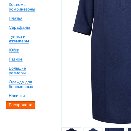
Костюмы,
Комбинезоны
Платья
Сарафаны
Туники и
джемперы
Юбки
Разное
Большие
размеры
Одежда для
беременных
Новинки
Распродажа