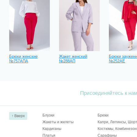
Брюки женские
Жакет женский
Брюки заужен
№757АПА
№288АП
№252АЕ
Присоединяйтесь к на
Блузки
Брюки
↑ Вверх
Жакеты и жилеты
Капри, Леггинсы, Шор
Кардиганы
Костюмы, Комбинезо
Платья
Сарафаны