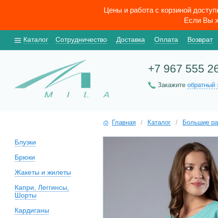
Цены и работа с корзиной досту
Если Вы х
Каталог
Сотрудничество
Доставка
Оплата
Возврат
+7 967 555 2
Закажите
обратный 
Главная
/
Каталог
/
Большие р
Блузки
Брюки
Жакеты и жилеты
Капри, Леггинсы,
Шорты
Кардиганы