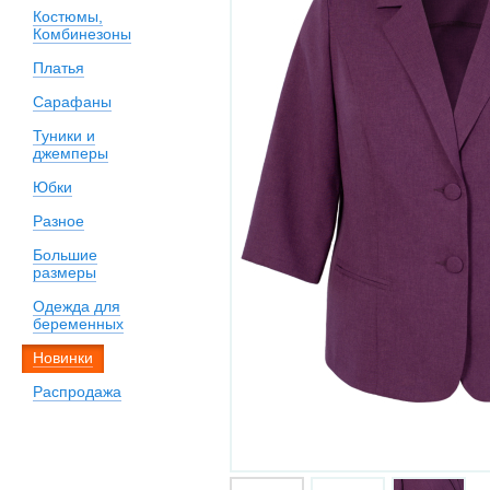
Костюмы,
Комбинезоны
Платья
Сарафаны
Туники и
джемперы
Юбки
Разное
Большие
размеры
Одежда для
беременных
Новинки
Распродажа