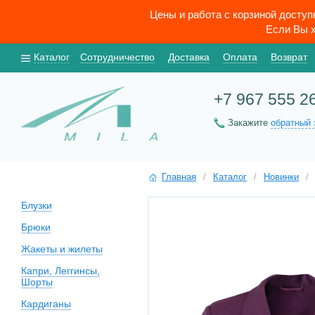
Цены и работа с корзиной досту
Если Вы х
Каталог
Сотрудничество
Доставка
Оплата
Возврат
+7 967 555 2
Закажите
обратный 
Главная
/
Каталог
/
Новинки
/
Блузки
Брюки
Жакеты и жилеты
Капри, Леггинсы,
Шорты
Кардиганы