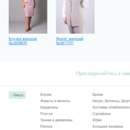
Блузка женская
Жилет женский
№1839ЮП
№3677ЛП
Присоединяйтесь к на
Блузки
Брюки
↑ Вверх
Жакеты и жилеты
Капри, Леггинсы, Шор
Кардиганы
Костюмы, Комбинезо
Платья
Сарафаны
Туники и джемперы
Юбки
Разное
Большие размеры