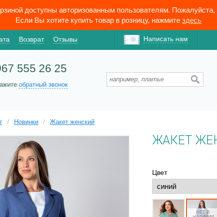
орзиной доступны авторизованным пользователям. Пожалуйста,
Если Вы хотите купить товар в розницу, нажмите
здесь
Написать нам
ата
Возврат
Отзывы
967 555 26 25
кажите
обратный звонок
г
/
Новинки
/
Жакет женский
ЖАКЕТ ЖЕ
Цвет