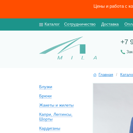
Цены и работа с к
Каталог
Сотрудничество
Доставка
Опл
+7 
За
Главная
/
Катало
Блузки
Брюки
Жакеты и жилеты
Капри, Леггинсы,
Шорты
Кардиганы