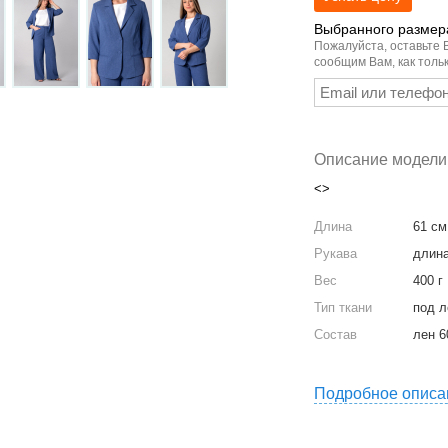
Выбранного размера
Пожалуйста, оставьте 
сообщим Вам, как тольк
Описание модели
<>
Длина
61 см
Рукава
длина
Вес
400 г
Тип ткани
под л
Состав
лен 6
Подробное описа