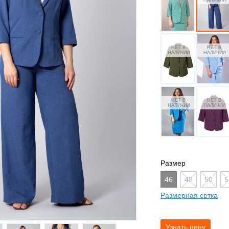
Размер
46
48
50
5
Размерная сетка