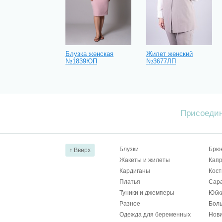
Блузка женская
Жилет женский
№1839ЮП
№3677ЛП
Присоедин
Блузки
Брю
↑ Вверх
Жакеты и жилеты
Капр
Кардиганы
Кос
Платья
Сар
Туники и джемперы
Юбк
Разное
Бол
Одежда для беременных
Нов