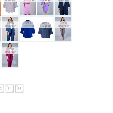
2
54
56