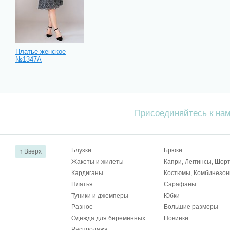
Платье женское
№1347А
Присоединяйтесь к на
Блузки
Брюки
↑ Вверх
Жакеты и жилеты
Капри, Леггинсы, Шор
Кардиганы
Костюмы, Комбинезо
Платья
Сарафаны
Туники и джемперы
Юбки
Разное
Большие размеры
Одежда для беременных
Новинки
Распродажа