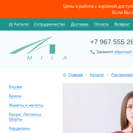
Цены и работа с корзиной досту
Если Вы х
Каталог
Сотрудничество
Доставка
Оплата
Возврат
+7 967 555 2
Закажите
обратный 
Главная
/
Каталог
/
Распродаж
Блузки
Брюки
Жакеты и жилеты
Капри, Леггинсы,
Шорты
Кардиганы