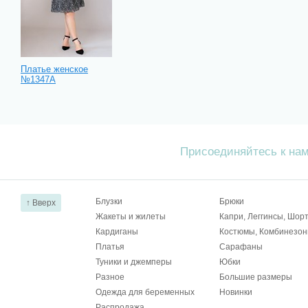
Платье женское
№1347А
Присоединяйтесь к на
Блузки
Брюки
↑ Вверх
Жакеты и жилеты
Капри, Леггинсы, Шор
Кардиганы
Костюмы, Комбинезо
Платья
Сарафаны
Туники и джемперы
Юбки
Разное
Большие размеры
Одежда для беременных
Новинки
Распродажа