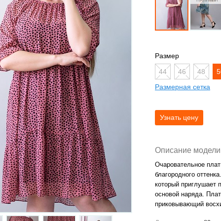
Размер
44
46
48
5
Размерная сетка
Описание модели
Очаровательное плат
благородного оттенк
который приглушает п
основой наряда. Плат
приковывающий восх