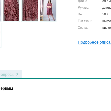
Длина
89 см
Рукава
длина
Вес
500 г
Тип ткани
шифо
Состав
виско
Подробное описа
Вопросы
0
 первым