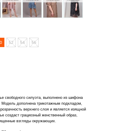
0
52
54
56
ье свободного силуэта, выполнено из шифона
а. Модель дополнена трикотажным подкладом,
розрачность верхнего слоя и является изящной
ье создаст грациозный женственный образ,
ищенные взгляды окружающих.