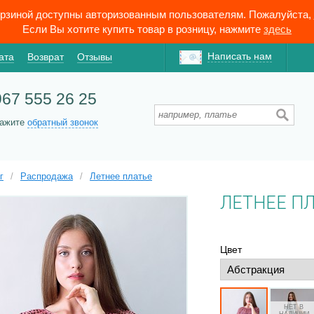
орзиной доступны авторизованным пользователям. Пожалуйста,
Если Вы хотите купить товар в розницу, нажмите
здесь
Написать нам
ата
Возврат
Отзывы
967 555 26 25
кажите
обратный звонок
г
/
Распродажа
/
Летнее платье
ЛЕТНЕЕ ПЛ
Цвет