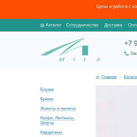
Цены и работа с к
Каталог
Сотрудничество
Доставка
Опл
+7 
За
Главная
/
Катало
Блузки
Брюки
Жакеты и жилеты
Капри, Леггинсы,
Шорты
Кардиганы