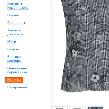
Костюмы,
Комбинезоны
Платья
Сарафаны
Туники и
джемперы
Юбки
Разное
Большие
размеры
Одежда для
беременных
Новинки
Распродажа