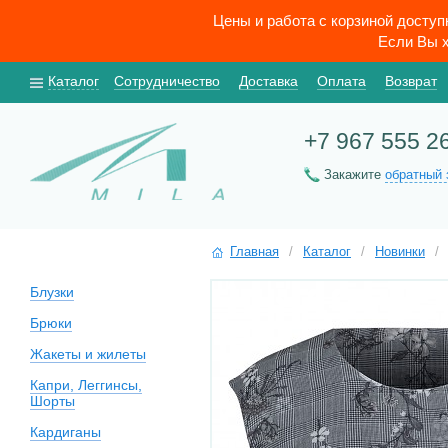
Цены и работа с корзиной досту
Если Вы х
Каталог
Сотрудничество
Доставка
Оплата
Возврат
+7 967 555 2
Закажите
обратный 
Главная
/
Каталог
/
Новинки
/
Блузки
Брюки
Жакеты и жилеты
Капри, Леггинсы,
Шорты
Кардиганы