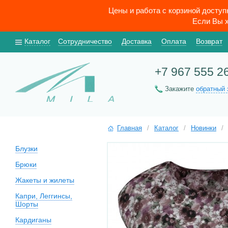
Цены и работа с корзиной досту
Если Вы х
Каталог
Сотрудничество
Доставка
Оплата
Возврат
+7 967 555 2
Закажите
обратный 
Главная
/
Каталог
/
Новинки
/
Блузки
Брюки
Жакеты и жилеты
Капри, Леггинсы,
Шорты
Кардиганы