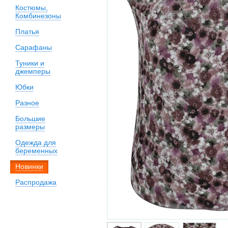
Костюмы,
Комбинезоны
Платья
Сарафаны
Туники и
джемперы
Юбки
Разное
Большие
размеры
Одежда для
беременных
Новинки
Распродажа