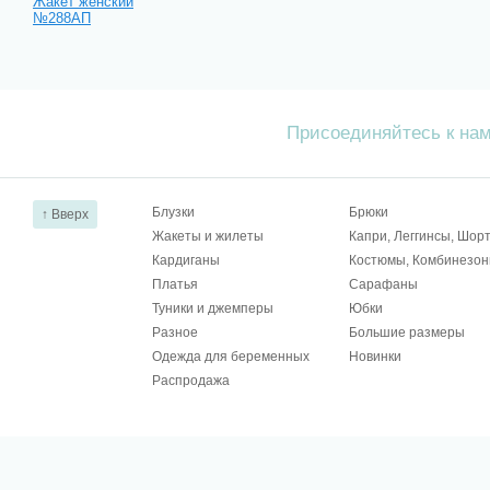
Жакет женский
№288АП
Присоединяйтесь к на
Блузки
Брюки
↑ Вверх
Жакеты и жилеты
Капри, Леггинсы, Шор
Кардиганы
Костюмы, Комбинезо
Платья
Сарафаны
Туники и джемперы
Юбки
Разное
Большие размеры
Одежда для беременных
Новинки
Распродажа