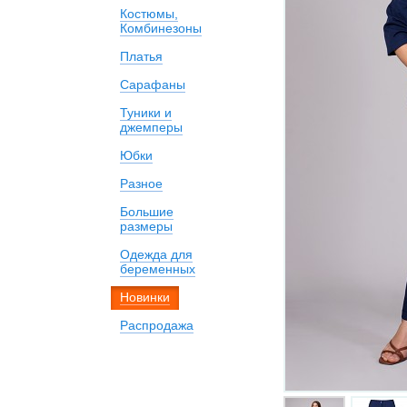
Костюмы,
Комбинезоны
Платья
Сарафаны
Туники и
джемперы
Юбки
Разное
Большие
размеры
Одежда для
беременных
Новинки
Распродажа