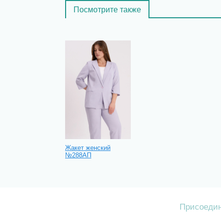
Посмотрите также
Жакет женский
№288АП
Присоедин