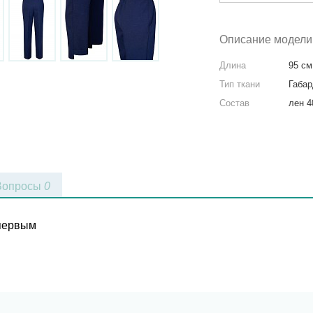
Описание модели
Длина
95 см
Тип ткани
Габа
Состав
лен 
Вопросы
0
 первым