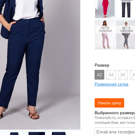
Размер
42
44
46
4
Размерная сетка
Выбранного размера
Пожалуйста, оставьте 
сообщим Вам, как тольк