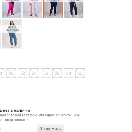
8
50
52
54
56
58
60
62
 нет в наличии
Ваш сотовый телефон или адрес эл. почты. Мы
о товар появится.