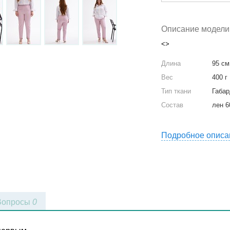
Описание модели
<>
Длина
95 см
Вес
400 г
Тип ткани
Габа
Состав
лен 
Подробное описа
Вопросы
0