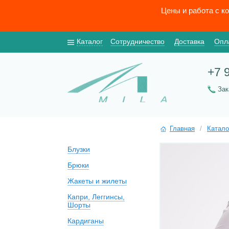
Цены и работа с к
Каталог
Сотрудничество
Доставка
Опл
+7 
За
Главная
/
Катало
Блузки
Брюки
Жакеты и жилеты
Капри, Леггинсы,
Шорты
Кардиганы