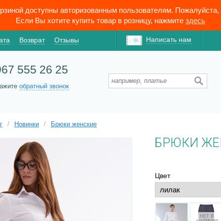
орзиной доступны авторизованным пользователям. Пожалуйста,
Если Вы хотите купить товар в розницу, нажмите
здесь
Написать нам
ата
Возврат
Отзывы
967 555 26 25
кажите
обратный звонок
г
/
Новинки
/
Брюки женские
БРЮКИ ЖЕ
Цвет