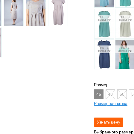
Размер
46
48
50
5
Размерная сетка
Выбранного размера