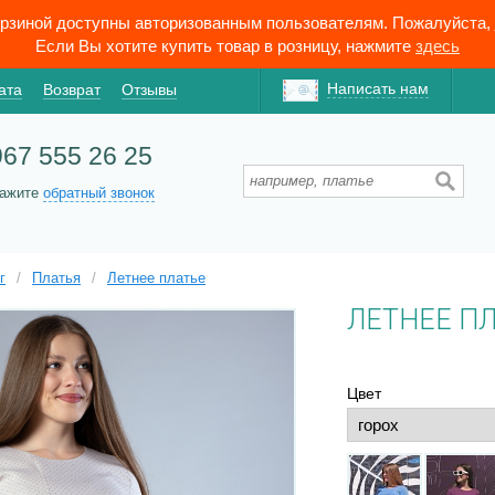
орзиной доступны авторизованным пользователям. Пожалуйста,
Если Вы хотите купить товар в розницу, нажмите
здесь
Написать нам
ата
Возврат
Отзывы
967 555 26 25
кажите
обратный звонок
г
/
Платья
/
Летнее платье
ЛЕТНЕЕ ПЛ
Цвет