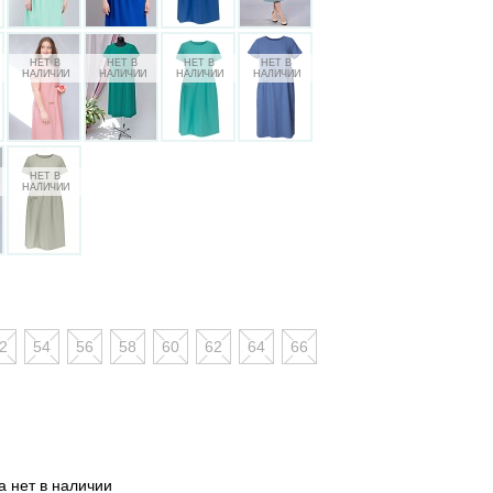
2
54
56
58
60
62
64
66
 нет в наличии