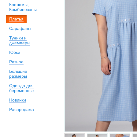
Костюмы,
Комбинезоны
Платья
Сарафаны
Туники и
джемперы
Юбки
Разное
Большие
размеры
Одежда для
беременных
Новинки
Распродажа