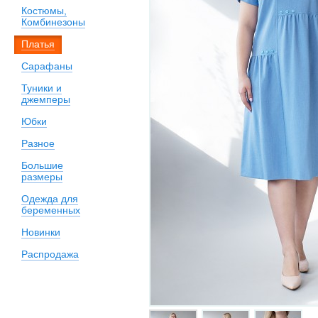
Костюмы,
Комбинезоны
Платья
Сарафаны
Туники и
джемперы
Юбки
Разное
Большие
размеры
Одежда для
беременных
Новинки
Распродажа