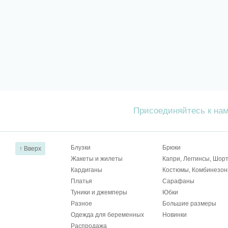
Присоединяйтесь к на
Блузки
Брюки
↑ Вверх
Жакеты и жилеты
Капри, Леггинсы, Шор
Кардиганы
Костюмы, Комбинезо
Платья
Сарафаны
Туники и джемперы
Юбки
Разное
Большие размеры
Одежда для беременных
Новинки
Распродажа