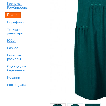
Костюмы,
Комбинезоны
Платья
Сарафаны
Туники и
джемперы
Юбки
Разное
Большие
размеры
Одежда для
беременных
Новинки
Распродажа