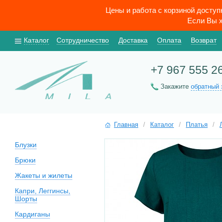
Цены и работа с корзиной досту
Если Вы х
Каталог
Сотрудничество
Доставка
Оплата
Возврат
+7 967 555 2
Закажите
обратный 
Главная
/
Каталог
/
Платья
/
Блузки
Брюки
Жакеты и жилеты
Капри, Леггинсы,
Шорты
Кардиганы