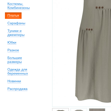
Костюмы,
Комбинезоны
Платья
Сарафаны
Туники и
джемперы
Юбки
Разное
Большие
размеры
Одежда для
беременных
Новинки
Распродажа