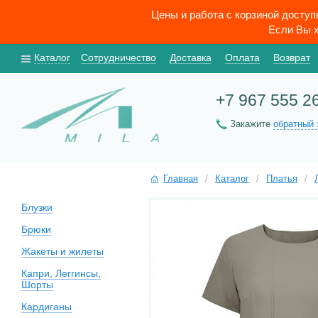
Цены и работа с корзиной досту
Если Вы х
Каталог
Сотрудничество
Доставка
Оплата
Возврат
+7 967 555 2
Закажите
обратный 
Главная
/
Каталог
/
Платья
/
Блузки
Брюки
Жакеты и жилеты
Капри, Леггинсы,
Шорты
Кардиганы